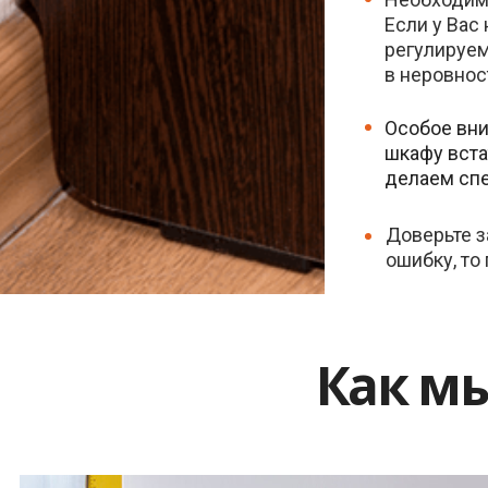
Если у Вас
регулируем
в неровнос
Особое вни
шкафу вста
делаем спе
Доверьте з
ошибку, то
Как м