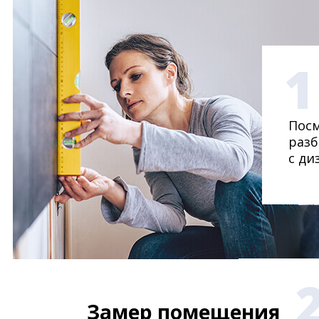
1
Посм
разб
с ди
Замер помещения