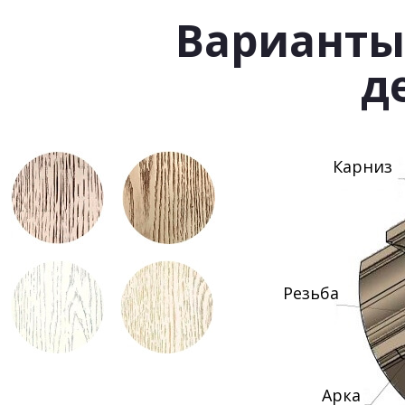
Варианты
д
Карниз
Резьба
Арка