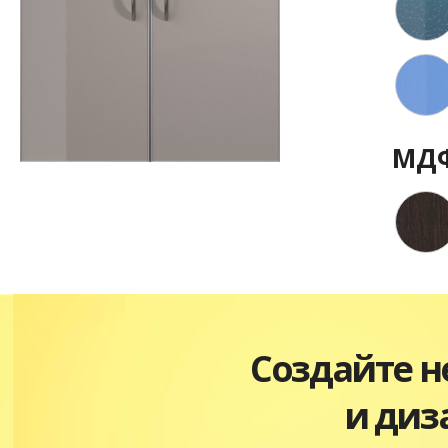
МДФ
Создайте 
и диз