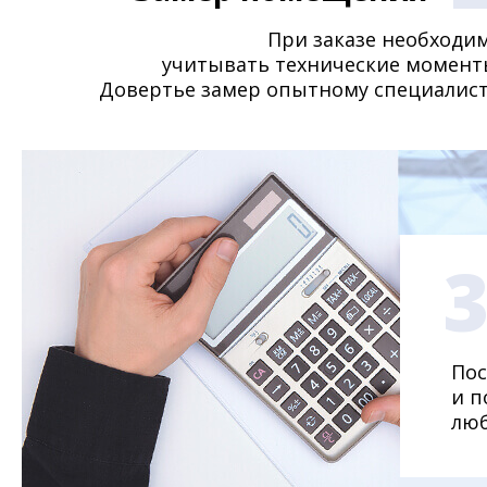
При заказе необходи
учитывать технические момент
Довертье замер опытному специалист
Пос
и п
люб