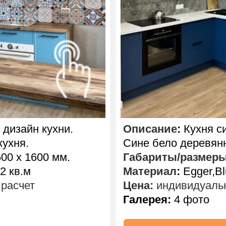
дизайн кухни.
Описание
:
Кухня си
кухня.
Сине бело деревянн
00 х 1600 мм.
Габариты/размер
2 кв.м
Материал
:
Egger,Bl
расчет
Цена:
индивидуальн
Галерея:
4 фото