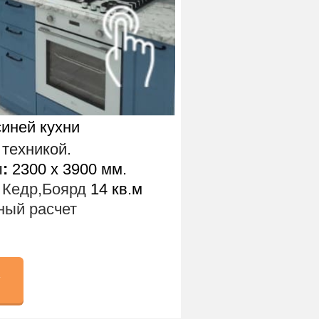
синей кухни
 техникой.
ы
:
2300 х 3900 мм.
 Кедр,Боярд
14 кв.м
ый расчет
у