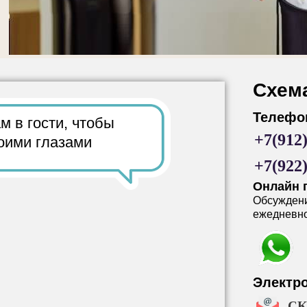
Схем
Телефо
м в гости,
чтобы
+7(912
оими глазами
+7(922
Онлайн 
Обсужден
ежедневно 
Электр
CK