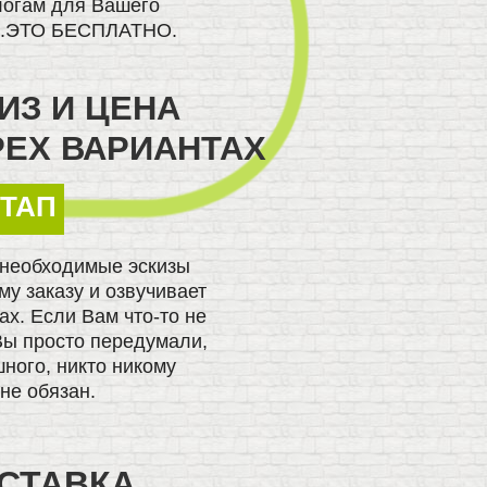
логам для Вашего
е.ЭТО БЕСПЛАТНО.
ИЗ И ЦЕНА
РЕХ ВАРИАНТАХ
ЭТАП
 необходимые эскизы
у заказу и озвучивает
ах. Если Вам что-то не
Вы просто передумали,
шного, никто никому
не обязан.
СТАВКА