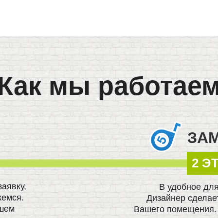
Как мы работае
ЗА
2 Э
заявку,
В удобное для
жемся.
Дизайнер сделае
шем
Вашего помещения.