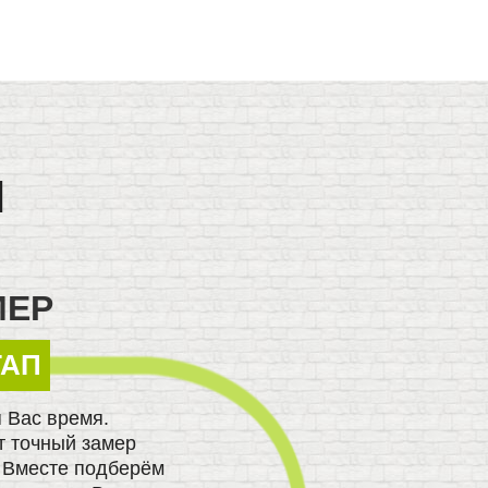
м
МЕР
ТАП
 Вас время.
т точный замер
 Вместе подберём