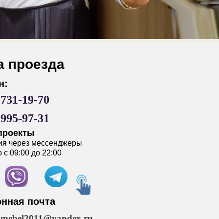
а проезда
н:
)731-19-70
)995-97-31
проекты
ия через мессенджеры
с 09:00 до 22:00
онная почта
mebel2011@yandex.ru