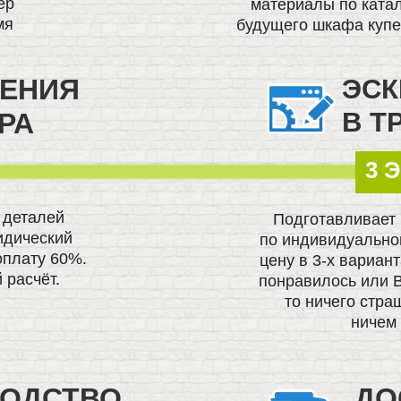
ер
материалы по ката
мя
будущего шкафа куп
ЕНИЯ
ЭСК
В Т
РА
3 
 деталей
Подготавливает
идический
по индивидуальном
оплату 60%.
цену в 3-х вариант
 расчёт.
понравилось или 
то ничего стра
ничем 
ВОДСТВО
ДО