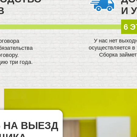
В
И 
6 
У нас нет выход
оговора
осуществляется в 
бязательства
Сборка займет
говору.
ию три года.
 НА ВЫЕЗД