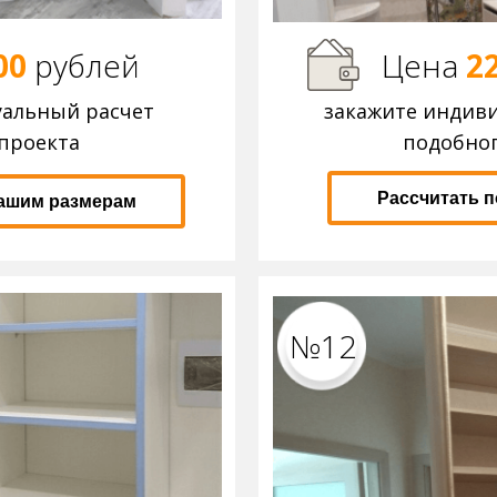
00
р
ублей
Цена
2
уальный расчет
закажите индив
проекта
подобног
Рассчитать 
вашим размерам
№12