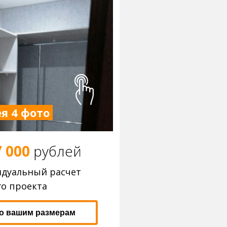
я 4 фото
7 000
р
ублей
идуальный расчет
о проекта
по вашим размерам