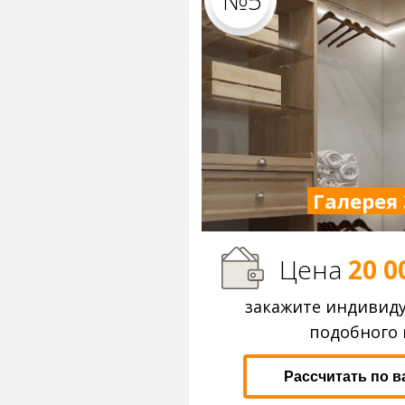
№5
Галерея 
Цена
20 0
закажите индивид
подобного 
Рассчитать по 