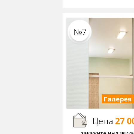
№7
Галерея 
Цена
27 0
закажите индивид