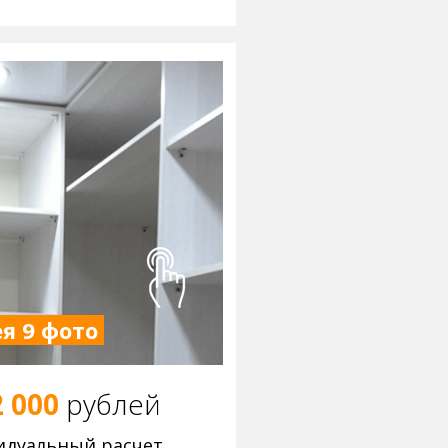
я 9 фото
2 000
р
ублей
идуальный расчет