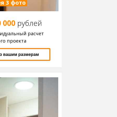
я 3 фото
0 000
р
ублей
видуальный расчет
го проекта
по вашим размерам