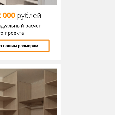
2 000
р
ублей
идуальный расчет
о проекта
по вашим размерам