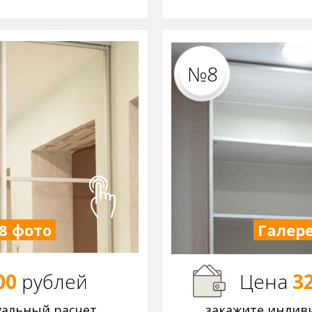
№8
8 фото
Галере
00
р
ублей
Цена
3
уальный расчет
закажите индив