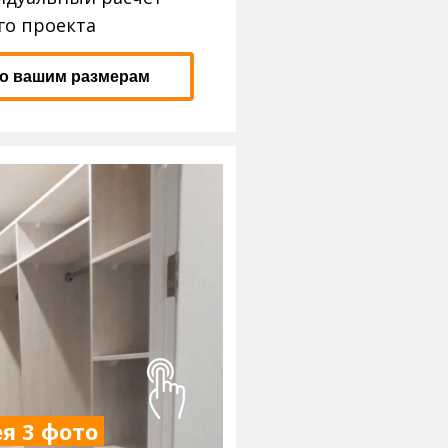
го проекта
по вашим размерам
я 3 фото