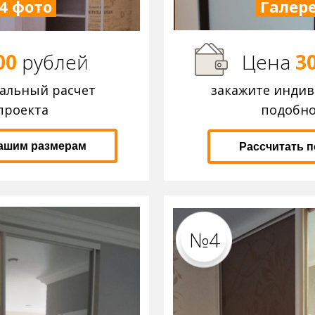
4 фото
Галере
00
р
ублей
Цена
3
уальный расчет
закажите инди
проекта
подобно
вашим размерам
Рассчитать 
№4