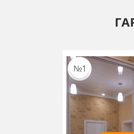
ГА
№1