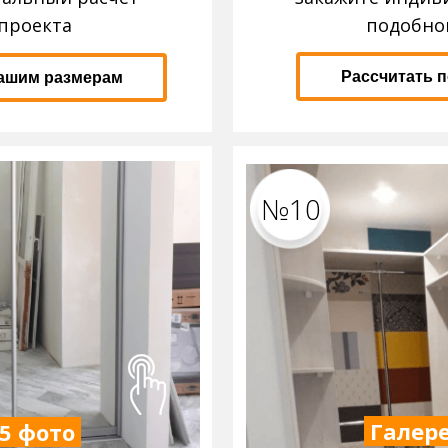
проекта
подобно
Рассчитать 
вашим размерам
№10
Галере
 5 фото