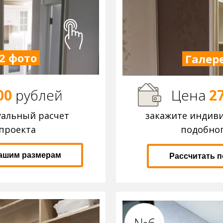
2 фото
Галере
00
р
ублей
Цена
2
уальный расчет
закажите индив
проекта
подобног
вашим размерам
Рассчитать 