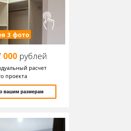
я 3 фото
7 000
р
ублей
идуальный расчет
о проекта
по вашим размерам