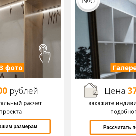
№6
3 фото
Галере
00
р
ублей
Цена
3
уальный расчет
закажите индив
проекта
подобног
вашим размерам
Рассчитать 