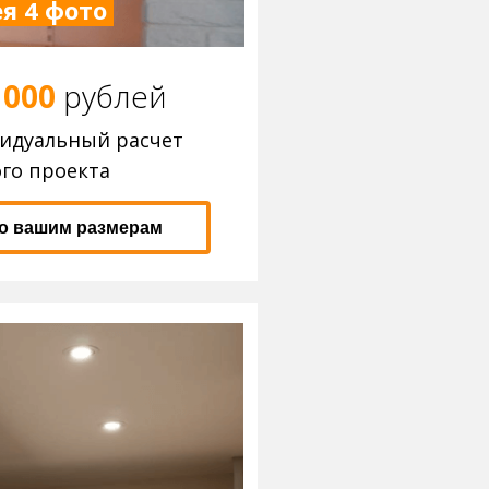
я 4 фото
 000
р
ублей
видуальный расчет
го проекта
по вашим размерам