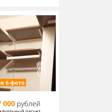
я 6 фото
7 000
р
ублей
идуальный расчет