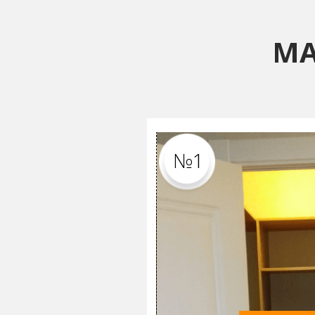
МА
№1