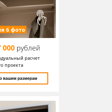
я 6 фото
7 000
р
ублей
идуальный расчет
о проекта
по вашим размерам