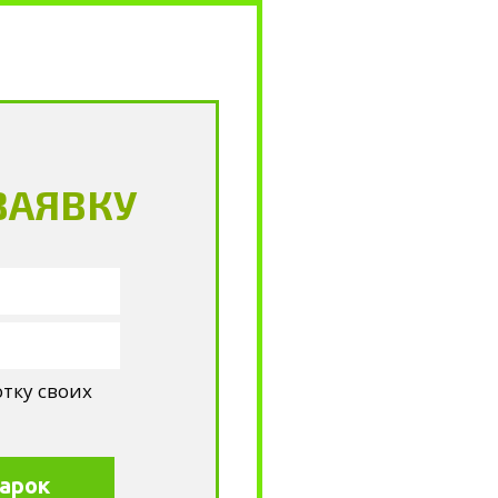
ЗАЯВКУ
отку своих
арок