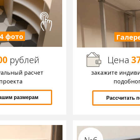
4 фото
Галере
00
р
ублей
Цена
3
уальный расчет
закажите индив
проекта
подобног
вашим размерам
Рассчитать 