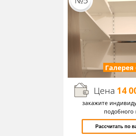
№5
Галерея 
Цена
14 0
закажите индивид
подобного 
Рассчитать по 