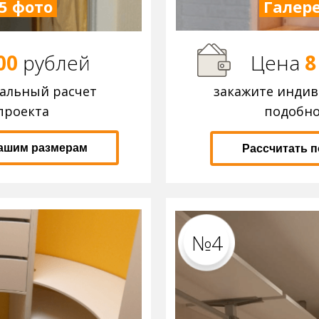
5 фото
Галере
00
р
ублей
Цена
8
уальный расчет
закажите инди
проекта
подобно
вашим размерам
Рассчитать 
№4