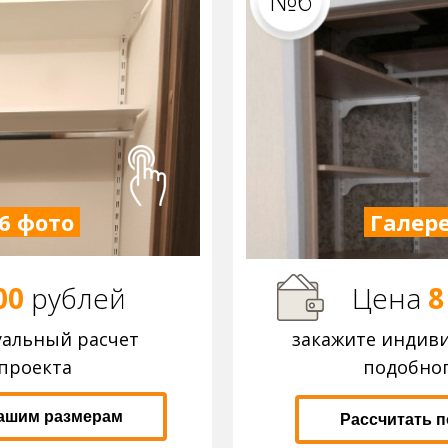
№6
6 фото
Галере
00
р
ублей
Цена
8
уальный расчет
закажите индив
проекта
подобног
вашим размерам
Рассчитать 