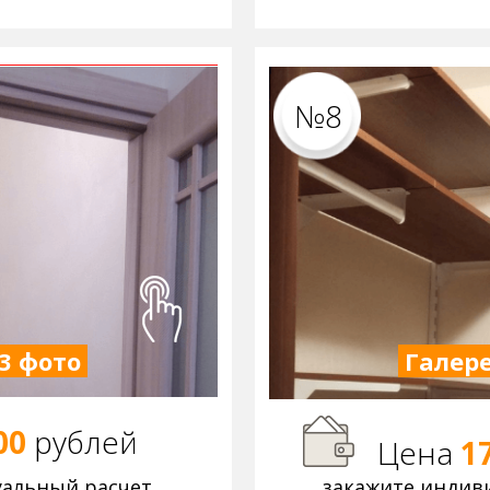
№8
3 фото
Галере
00
р
ублей
Цена
1
уальный расчет
закажите индив