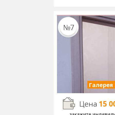
№7
Галерея 
Цена
15 0
закажите индивид