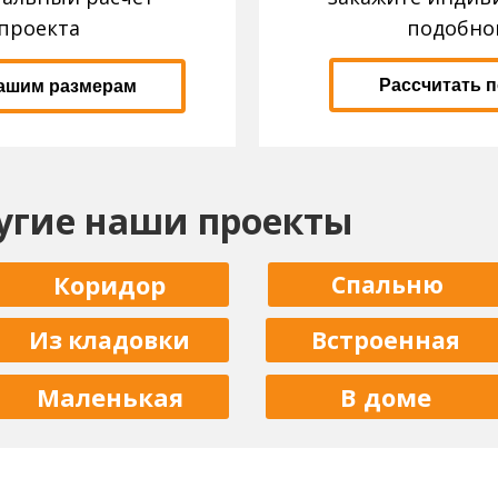
проекта
подобно
Рассчитать 
вашим размерам
угие наши проекты
Коридор
Спальню
Из кладовки
Встроенная
Маленькая
В доме