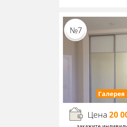
№7
Галерея 
Цена
20 0
закажите индивид