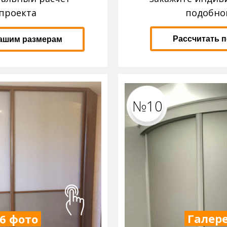
проекта
подобно
Рассчитать 
вашим размерам
№10
Галере
 6 фото