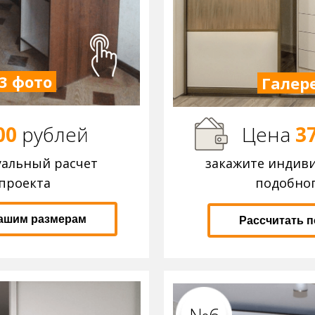
3 фото
Галере
00
р
ублей
Цена
3
уальный расчет
закажите индив
проекта
подобног
вашим размерам
Рассчитать 