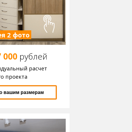
я 2 фото
7 000
р
ублей
идуальный расчет
о проекта
по вашим размерам