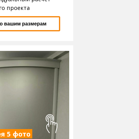
го проекта
по вашим размерам
я 5 фото