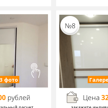
№8
3 фото
Галере
00
р
ублей
Цена
3
уальный расчет
закажите индив