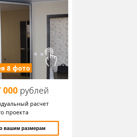
я 8 фото
 000
р
ублей
идуальный расчет
о проекта
по вашим размерам