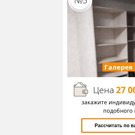
№5
Галерея 
Цена
27 0
закажите индивид
подобного 
Рассчитать по 