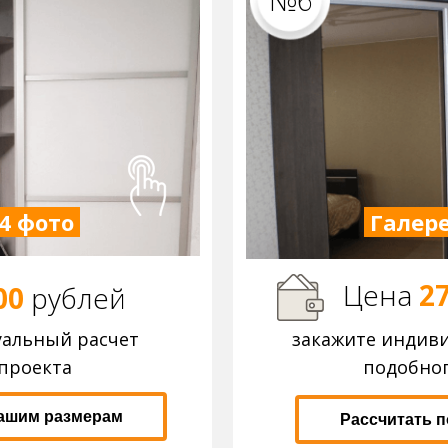
№6
4 фото
Галере
Цена
27
00
р
ублей
уальный расчет
закажите индив
проекта
подобног
вашим размерам
Рассчитать 