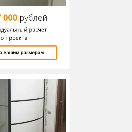
7 000
р
ублей
идуальный расчет
о проекта
по вашим размерам