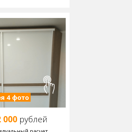
я 4 фото
2 000
р
ублей
идуальный расчет