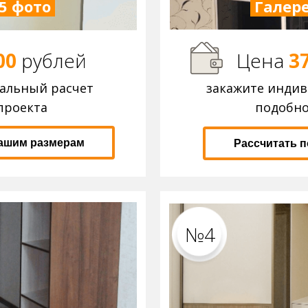
5 фото
Галере
00
р
ублей
Цена
3
уальный расчет
закажите инди
проекта
подобно
вашим размерам
Рассчитать 
№4