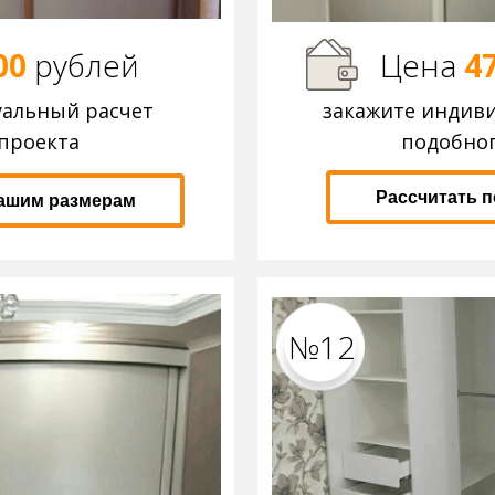
00
р
ублей
Цена
4
уальный расчет
закажите индив
проекта
подобног
Рассчитать 
вашим размерам
№12