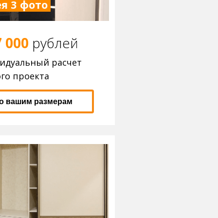
я 3 фото
7 000
р
ублей
видуальный расчет
го проекта
по вашим размерам